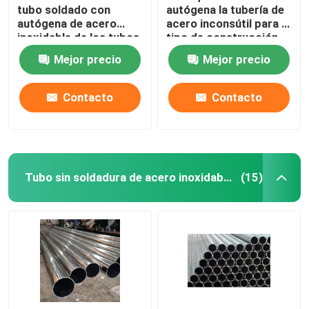
tubo soldado con
autógena la tubería de
autógena de acero
acero inconsútil para el
inoxidable de los tubos
tipo de construcción
316l Ss 304 Erw
grado inoxidable
Mejor precio
Mejor precio
Contacto
Contacto
Tubo sin soldadura de acero inoxidable
(15)