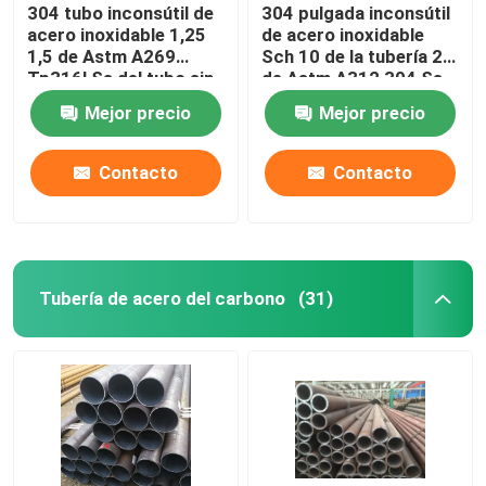
304 tubo inconsútil de
304 pulgada inconsútil
acero inoxidable 1,25
de acero inoxidable
1,5 de Astm A269
Sch 10 de la tubería 20
Tp316l Ss del tubo sin
de Astm A312 304 Ss
soldadura 316L 316 de
del tubo sin soldadura
Mejor precio
Mejor precio
1,75”
Contacto
Contacto
Tubería de acero del carbono
(31)