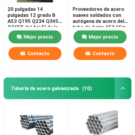
20 pulgadas 14
Proveedores de acero
pulgadas 12 grado B
suaves soldados con
A53 Q195 Q234 Q345
autógena de acero del
Q345B del Api 5l de la
tubo de Astm A53 15m
tubería de acero del
m 12m m 10m m del
Mejor precio
Mejor precio
carbono de la pulgada
tubo de carbono de
A106 Api 5l Erw
Contacto
Contacto
Tubería de acero galvanizada
(10)