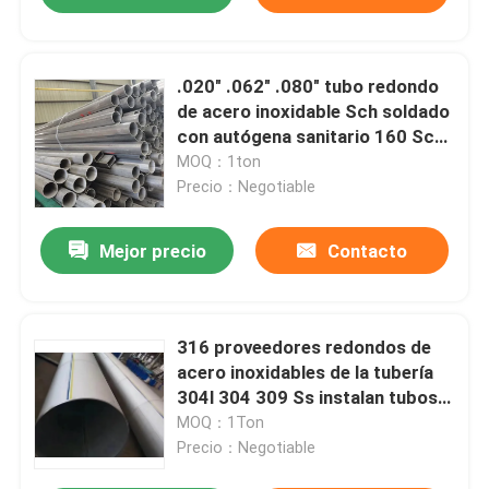
.020" .062" .080" tubo redondo
de acero inoxidable Sch soldado
con autógena sanitario 160 Sch
80
MOQ：1ton
Precio：Negotiable
Mejor precio
Contacto
316 proveedores redondos de
acero inoxidables de la tubería
304l 304 309 Ss instalan tubos
202 316
MOQ：1Ton
Precio：Negotiable