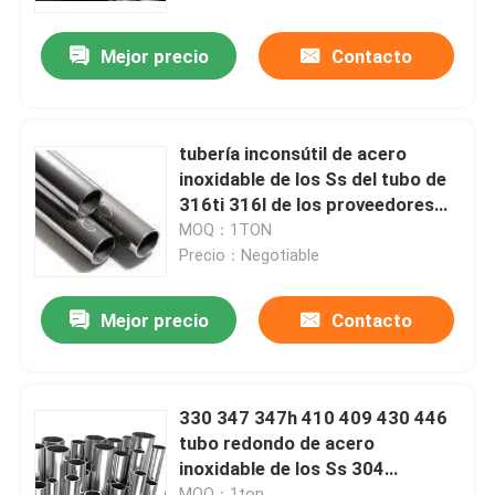
Mejor precio
Contacto
Productos
Tubo redondo de acero inoxidable
tubería inconsútil de acero
inoxidable de los Ss del tubo de
Tubo soldado con autógena de acero inoxidable
316ti 316l de los proveedores
redondos del tubo
MOQ：1TON
Precio：Negotiable
Tubo sin soldadura de acero inoxidable
Mejor precio
Contacto
Tubería de acero del carbono
Tubería de acero galvanizada
330 347 347h 410 409 430 446
tubo redondo de acero
inoxidable de los Ss 304
Placa inoxidable de la hoja de acero
redondos del tubo
MOQ：1ton