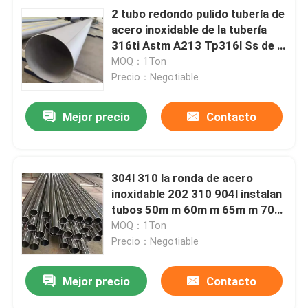
2 tubo redondo pulido tubería de
acero inoxidable de la tubería
316ti Astm A213 Tp316l Ss de la
pulgada 316
MOQ：1Ton
Precio：Negotiable
Mejor precio
Contacto
304l 310 la ronda de acero
inoxidable 202 310 904l instalan
tubos 50m m 60m m 65m m 70m
m 75m m
MOQ：1Ton
Precio：Negotiable
Mejor precio
Contacto