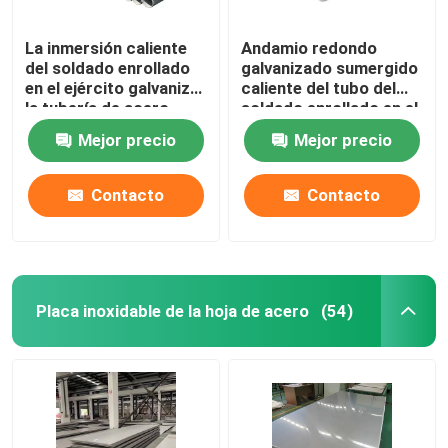
La inmersión caliente
Andamio redondo
del soldado enrollado
galvanizado sumergido
en el ejército galvanizó
caliente del tubo del
la tubería de acero
soldado enrollado en el
inconsútil 1 pulgada
ejército de la inmersión
Mejor precio
Mejor precio
1,25 pulgadas 3
caliente de la tubería
pulgadas
de acero del horario 40
Contacto
Contacto
Placa inoxidable de la hoja de acero
(54)