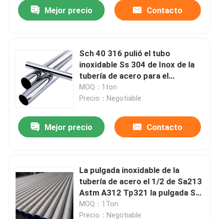
Mejor precio
Contacto
Sch 40 316 pulió el tubo
inoxidable Ss 304 de Inox de la
tubería de acero para el
abastecimiento de agua
MOQ：1ton
Precio：Negotiable
Mejor precio
Contacto
Inicio
La pulgada inoxidable de la
tubería de acero el 1/2 de Sa213
Sobre nosotros
Astm A312 Tp321 la pulgada Ss
redondos de la pulgada 2,5 de
MOQ：1Ton
1/4 pulgada 2 instala tubos
Contactos
Precio：Negotiable