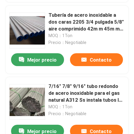
Tubería de acero inoxidable a
dos caras 2205 3/4 pulgada 5/8"
aire comprimido 42m m 45m m
Ss alrededor del tubo
MOQ：1Ton
Precio：Negotiable
Mejor precio
Contacto
7/16" 7/8" 9/16" tubo redondo
de acero inoxidable para el gas
natural A312 Ss instala tubos la
ronda
MOQ：1Ton
Precio：Negotiable
Mejor precio
Contacto