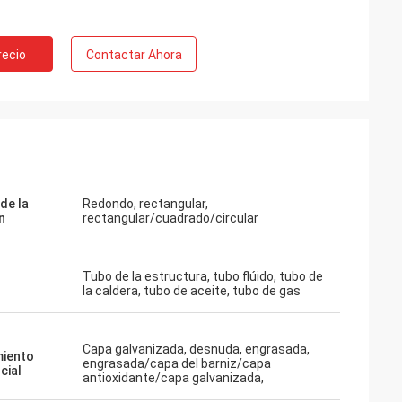
recio
Contactar Ahora
de la
Redondo, rectangular,
n
rectangular/cuadrado/circular
Tubo de la estructura, tubo flúido, tubo de
la caldera, tubo de aceite, tubo de gas
Capa galvanizada, desnuda, engrasada,
iento
engrasada/capa del barniz/capa
cial
antioxidante/capa galvanizada,