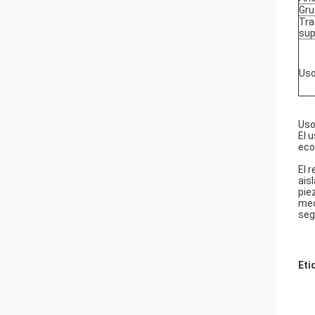
Gru
Tra
sup
Us
Us
El 
eco
El 
ais
pie
med
seg
Eti