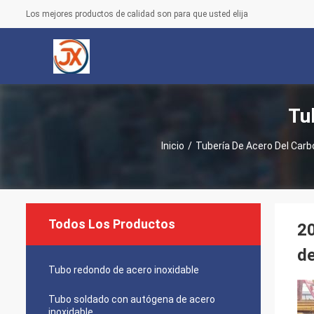
Los mejores productos de calidad son para que usted elija
Tu
Inicio
/
Tubería De Acero Del Car
Todos Los Productos
20
de
Tubo redondo de acero inoxidable
Tubo soldado con autógena de acero
inoxidable