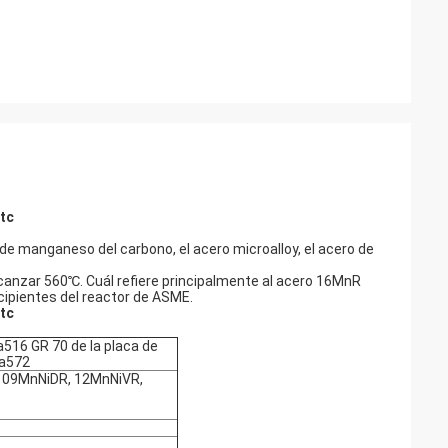
etc
 de manganeso del carbono, el acero microalloy, el acero de
canzar 560℃. Cuál refiere principalmente al acero 16MnR
cipientes del reactor de ASME.
etc
a516 GR 70 de la placa de
 a572
 09MnNiDR, 12MnNiVR,