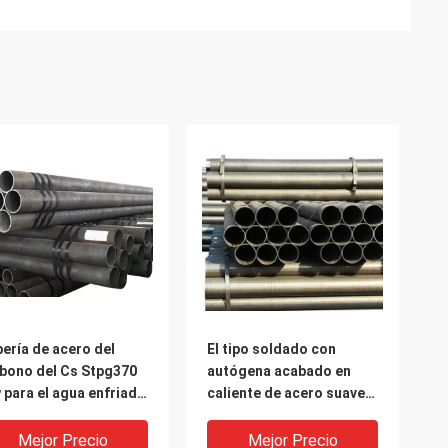
ería de acero del
El tipo soldado con
bono del Cs Stpg370
autógena acabado en
 para el agua enfriada
caliente de acero suave
 GR B 16" 18" 24" 20"
tubos de los tubos de
Erw empareda
Mejor Precio
Mejor Precio