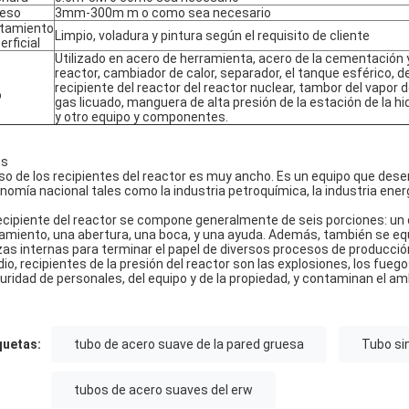
eso
3mm-300m m o como sea necesario
tamiento
Limpio, voladura y pintura según el requisito de cliente
erficial
Utilizado en acero de herramienta, acero de la cementación y 
reactor, cambiador de calor, separador, el tanque esférico, d
recipiente del reactor del reactor nuclear, tambor del vapor de
o
gas licuado, manguera de alta presión de la estación de la hi
y otro equipo y componentes.
os
uso de los recipientes del reactor es muy ancho. Es un equipo que de
nomía nacional tales como la industria petroquímica, la industria energét
recipiente del reactor se compone generalmente de seis porciones: un 
lamiento, una abertura, una boca, y una ayuda. Además, también se equi
zas internas para terminar el papel de diversos procesos de producción
io, recipientes de la presión del reactor son las explosiones, los fueg
uridad de personales, del equipo y de la propiedad, y contaminan el am
quetas:
tubo de acero suave de la pared gruesa
Tubo si
tubos de acero suaves del erw