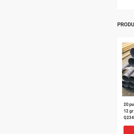
PROD
20 p
12 g
Q234
5l de
del c