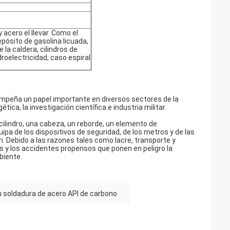
acero el llevar. Como el
epósito de gasolina licuada,
 la caldera, cilindros de
droelectricidad, caso espiral
sempeña un papel importante en diversos sectores de la
ica, la investigación científica e industria militar.
cilindro, una cabeza, un reborde, un elemento de
pa de los dispositivos de seguridad, de los metros y de las
. Debido a las razones tales como lacre, transporte y
os y los accidentes propensos que ponen en peligro la
biente.
n soldadura de acero API de carbono