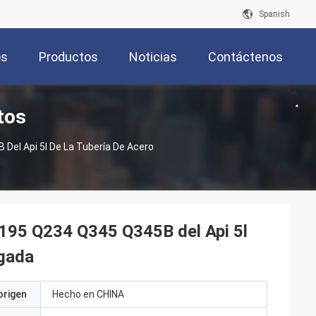
Spanish
os
Productos
Noticias
Contáctenos
tos
Del Api 5l De La Tubería De Acero
195 Q234 Q345 Q345B del Api 5l
lgada
origen
Hecho en CHINA