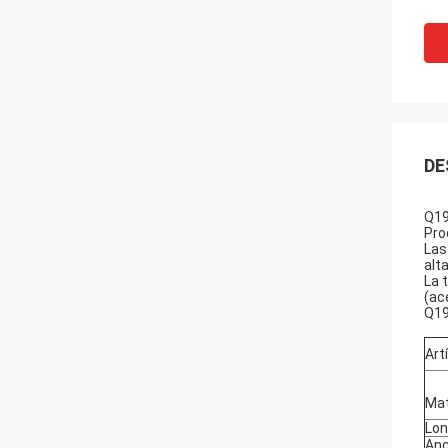
DE
Q1
Pro
Las
alt
La 
(ac
Q1
Art
Mat
Lon
An