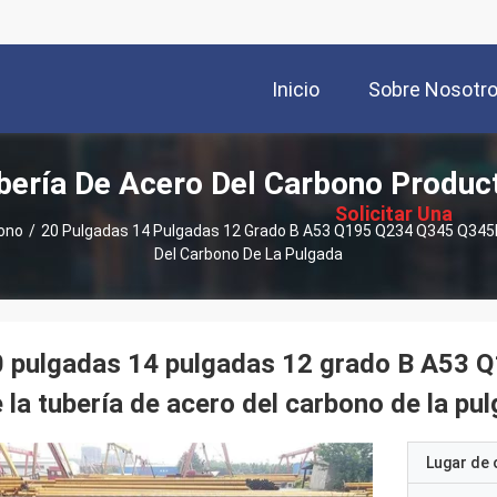
Inicio
Sobre Nosotr
描
bería De Acero Del Carbono Produc
述
Solicitar Una
bono
/
20 Pulgadas 14 Pulgadas 12 Grado B A53 Q195 Q234 Q345 Q345B 
Del Carbono De La Pulgada
Cotización
 pulgadas 14 pulgadas 12 grado B A53 Q
 la tubería de acero del carbono de la pu
Lugar de 