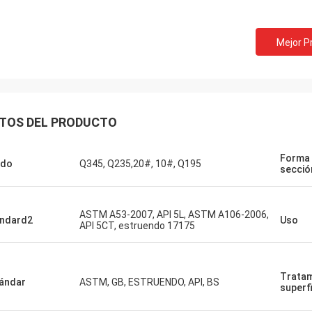
Mejor P
TOS DEL PRODUCTO
Forma 
ado
Q345, Q235,20#, 10#, Q195
secció
ASTM A53-2007, API 5L, ASTM A106-2006,
ndard2
Uso
API 5CT, estruendo 17175
Tratam
ándar
ASTM, GB, ESTRUENDO, API, BS
superfi