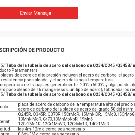
Enviar Mensaje
SCRIPCIÓN DE PRODUCTO
95/
Tubo de la tubería de acero del carbono de Q234/Q345 /Q345B/ 
ducto Paramenters
 placas de acero de alta presión incluyen el acero de carbono, el acero
a resistencia poco aleado, y el acero de la baja temperatura.
temperatura de trabajo es generalmente -20℃ a 500℃, y algo puede al
ero poco aleado de 16 manganesos, un tipo de acero), fabricaba los re
95/
Tubo de la tubería de acero del carbono de Q234/Q345 /Q345B/ 
placa de acero de carbono de la temperatura alta del precio 
ículo:
acero de carbono de la placa de acero del grado 50 del astm
Q245R, Q345R, Q370R 15CrMoR, 15MnNiDR, 15Mo3,15CrMoG
13MnNiMoR, Gr70,18MnMoNbR, 19Mn6
erial:
12Cr2Mo1R, 12Cr1MoVR, 12CrMo1R, 14Cr1MoR
gitud
los 4m-12m o como sea necesario
chura
0.6m-3M o como sea necesario