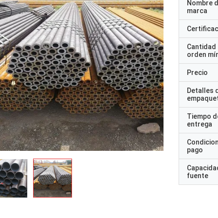
Nombre d
marca
Certifica
Cantidad
orden mí
Precio
Detalles 
empaque
Tiempo d
entrega
Condicio
pago
Capacidad
fuente