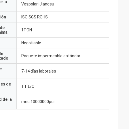
e la
Vespolari Jiangsu
ción
ISO SGS ROHS
 de
1TON
nima
Negotiable
de
Paquete impermeable estándar
tado
e
7-14 días laborales
nes de
TT L/C
 de la
mes 10000000per