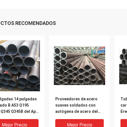
UCTOS RECOMENDADOS
ulgadas 14 pulgadas
Proveedores de acero
Tub
rado B A53 Q195
suaves soldados con
car
 Q345 Q345B del Api
autógena de acero del
Erw
 la tubería de acero
tubo de Astm A53 15m m
A53
arbono de la
12m m 10m m del tubo de
Mejor Precio
Mejor Precio